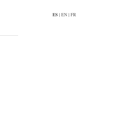
ES
|
EN
|
FR