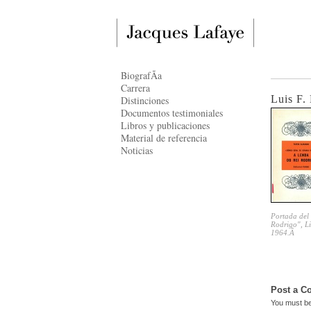
BiografÃ­a
Carrera
Luis F. 
Distinciones
Documentos testimoniales
Libros y publicaciones
Material de referencia
Noticias
Portada del 
Rodrigo", Li
1964.Â
Post a 
You must b