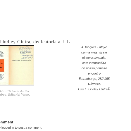
Lindley Cintra, dedicatoria a J. L.
A Jacques Lafaye
com a mais viva e
sincera simpatia,
esta lembranÃ§a
do nosso primeiro
encontro
Estrasburgo, 28/IV/65
RÃºbrica
Luis F. Lindley CintraÂ
libro "A lenda do Rei
sboa, Editorial Verbo,
Comment
e
logged in
to post a comment.