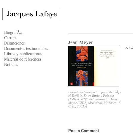
BiografÃ­a
Carrera
Jean Meyer
Distinciones
Documentos testimoniales
Â «V
Libros y publicaciones
Material de referencia
Noticias
Portada del ensayo "El papa de IvÃ¡n
el Terrible. Entre Rusia y Polonia
(1581-1582)", del historiador Jean
Meyer (CIDE, MÃ©xico), MÃ©xico, F.
C. E., 2003.Â
Post a Comment