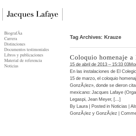
BiografÃ­a
Tag Archives:
Krauze
Carrera
Distinciones
Documentos testimoniales
Libros y publicaciones
Coloquio homenaje a
Material de referencia
15 de abril de 2013 – 15:33 03Mo
Noticias
En las instalaciones de El Colegi
15 de marzo, el coloquio homenaje
GonzÃ¡lez», donde se dieron cita 
mexicano: Jacques Lafaye (Organ
Legaspi, Jean Meyer, […]
By
Laura
|
Posted in
Noticias
|
Al
GonzÃ¡lez y GonzÃ¡lez
|
Commen