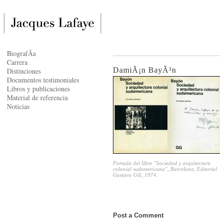
BiografÃ­a
Carrera
DamiÃ¡n BayÃ³n
Distinciones
Documentos testimoniales
Libros y publicaciones
Material de referencia
Noticias
Portada del libro "Sociedad y arquitectura
colonial sudamericana", Barcelona, Editorial
Gustavo Gili, 1974.
Post a Comment