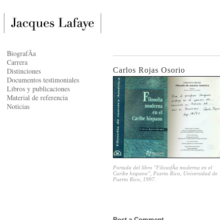
BiografÃ­a
Carrera
Carlos Rojas Osorio
Distinciones
Documentos testimoniales
Libros y publicaciones
Material de referencia
Noticias
Portada del libro "FilosofÃ­a moderna en el
Caribe hispano", Puerto Rico, Universidad de
Puerto Rico, 1997.
Post a Comment