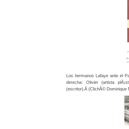
e
Ar
e
Los hermanos Lafaye ante el Pa
derecha: Olivier (artista plÃ¡s
(escritor).Â (ClichÃ© Dominique