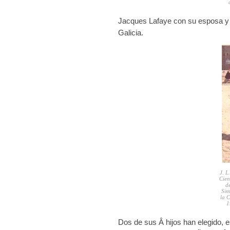
Jacques Lafaye con su esposa y s
Galicia.
J. L
Cien
d
Sim
la C
1
Dos de sus Â hijos han elegido, e