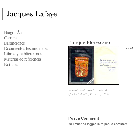
BiografÃ­a
Carrera
Enrique Florescano
Distinciones
Documentos testimoniales
» Pa
Libros y publicaciones
Material de referencia
Noticias
Portada del libro "El mito de
QuetzalcÃ³atl", F. C. E., 1996.
Post a Comment
You must be
logged in
to post a comment.