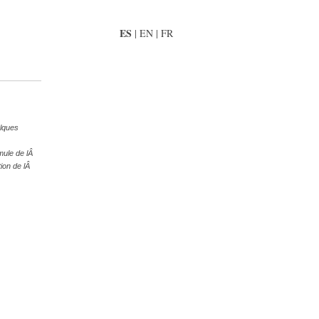
ES
|
EN
|
FR
lques
mule de lÂ
ion de lÂ