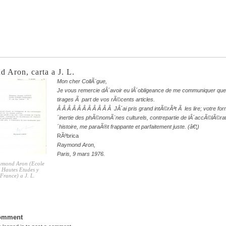
 Aron, carta a J. L.
Mon cher
CollÃ¨gue,
Je vous remercie dÂ´avoir eu lÂ´obligeance de me communiquer que
tirages Ã part de vos rÃ©cents articles.
Â Â Â Â Â Â Â Â Â Â Â JÂ´ai pris grand intÃ©rÃªt Ã les lire; votre for
´inertie des phÃ©nomÃ¨nes culturels, contrepartie de lÂ´accÃ©lÃ©rat
´histoire, me paraÃ®t frappante et parfaitement juste.
(â€¦)
RÃºbrica
Raymond Aron,
Paris, 9 mars 1976.
ymond Aron (Ecole
 Hautes Etudes y
France) a J. L.
Comment