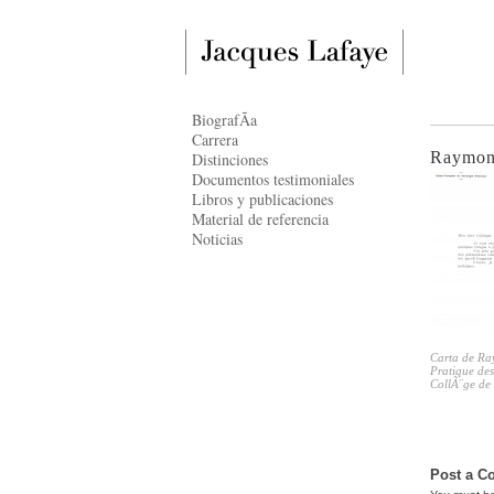
BiografÃ­a
Carrera
Raymond
Distinciones
Documentos testimoniales
Libros y publicaciones
Material de referencia
Noticias
Carta de Ra
Pratique des
CollÃ¨ge de 
Post a 