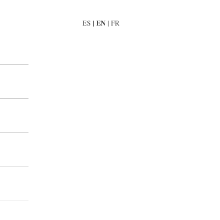
EN
ES
|
|
FR