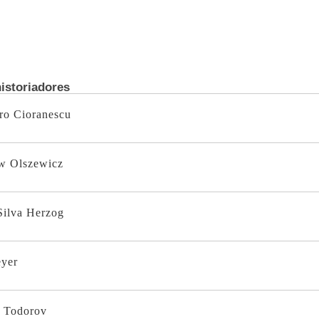
istoriadores
ro Cioranescu
w Olszewicz
Silva Herzog
eyer
 Todorov