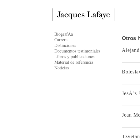
BiografÃ­a
Otros h
Carrera
Distinciones
Alejand
Documentos testimoniales
Libros y publicaciones
Material de referencia
Noticias
Bolesla
JesÃºs 
Jean M
Tzvetan