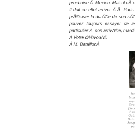
prochaine Ã Mexico. Mais il nÂ´e
Il doit en effet arriver Â Ã Pari
prÃ©ciser la durÃ©e de son sÃ©
pouvez toujours essayer de le
particulier Ã son arrivÃ©e, mardi 
Â Votre dÃ©vouÃ©
Â M. BataillonÂ
In
Inte
izqu
Stra
(Secr
Est
Gobi
Batal
Jacqu
pa