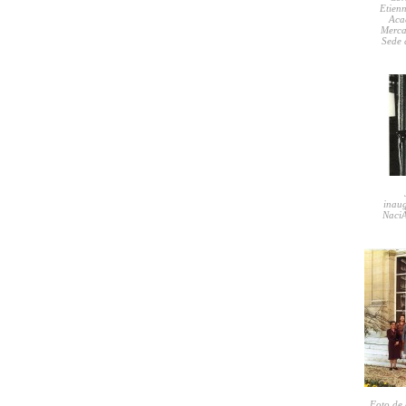
Etien
Aca
Merca
Sede 
inaug
NaciÃ
Foto de 