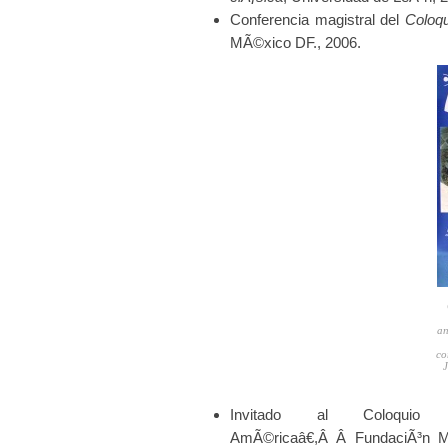
Conferencia magistral del
Coloqu
MÃ©xico DF., 2006.
an
co
J
Invitado al Coloquio 
AmÃ©ricaâ€,Â Â FundaciÃ³n M