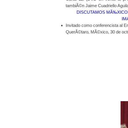
tambiÃ©n Jaime Cuadriello Aguila
DISCUTAMOS MÃ‰XICO 
IM
Invitado como conferencista al E
QuerÃ©taro, MÃ©xico, 30 de oct