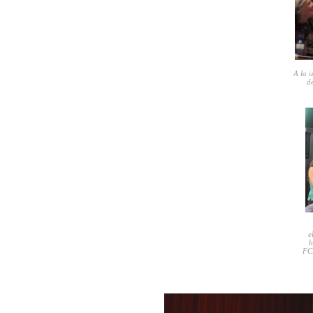
A la i
d
e
b
FCE