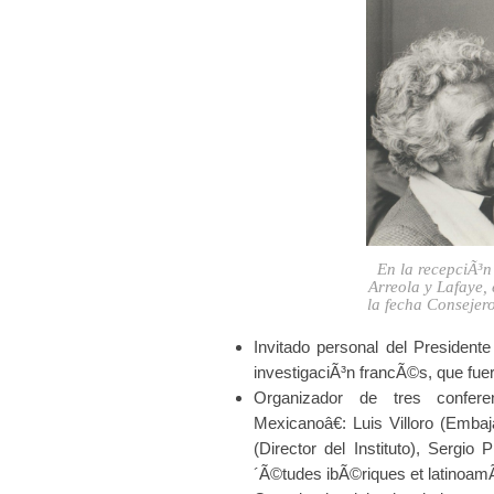
En la recepciÃ³n
Arreola y Lafaye,
la fecha Consejer
Invitado personal del Presidente
investigaciÃ³n francÃ©s, que fue
Organizador de tres confer
Mexicanoâ€: Luis Villoro (Em
(Director del Instituto), Sergio
´Ã©tudes ibÃ©riques et latinoam