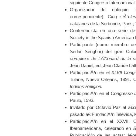
siguiente Congreso Internaciona
Organizador del coloquio in
correspondiente):
Cinq si
Ã¨
cle
catalanes de la Sorbonne, Paris, 
Conferencista en una serie d
Society in the Spanish American 
Participante (como miembro de 
Sedar Senghor) del gran Coloq
complexe de LÃ©onard ou la s
Jean Daniel, ed. Jean Claude Lat
ParticipaciÃ³n en el
XLVII Congr
Tulane, Nueva Orleans, 1991. Co
Indians Religion
.
ParticipaciÃ³n en el
Congresso I
Paulo, 1993.
Invitado por Octavio Paz al â€
pasado.â€ FundaciÃ³n Televisa, 
ParticipaciÃ³n en el XXVIII Co
Iberoamericana, celebrado en
B
PublicaciÃ³n de las actas: â€œ