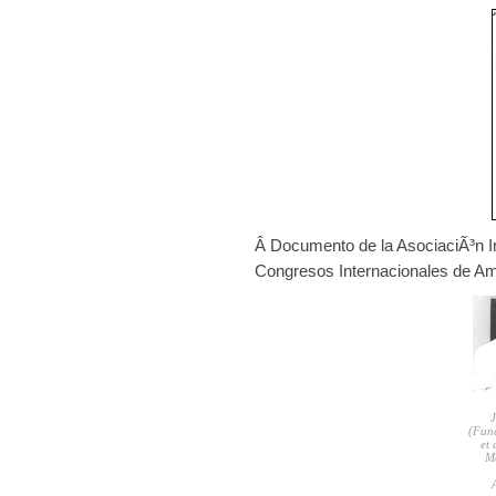
Â Documento de la AsociaciÃ³n In
Congresos Internacionales de Am
J
(Fund
et
Me