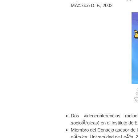
MÃ©xico D. F., 2002.
C
C
pa
Br
Dos videoconferencias radiod
sociolÃ³gicas) en el Instituto de
Miembro del Consejo asesor de l
clÃ¡sica
, Universidad de LeÃ³n, 