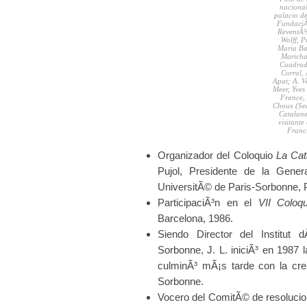
nacional
palacio de
FundaciÃ
ReventÃ³
Wolff, P
Maria Bad
Maricha
Cuadrado
Corral,
Apat; A. V
Meer, Yves
France, 
Choux (Sec
Catalanes
visitant
Franci
Organizador del Coloquio
La Cat
Pujol, Presidente de la Gener
UniversitÃ© de Paris-Sorbonne, 
ParticipaciÃ³n en el
VII Coloqu
Barcelona, 1986.
Siendo Director del Institut 
Sorbonne, J. L. iniciÃ³ en 1987
culminÃ³ mÃ¡s tarde con la cre
Sorbonne.
Vocero del ComitÃ© de resolucion