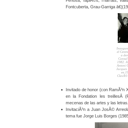
Fenosa, TapiÃ©s, Tharrats, Vall
Fontcuberta, Grau-Garriga â€¦(1
Inaugura
el Centr
a der
Consul 
1982. A 
Antoni 
Jacques 
en 19
ClavÃ© 
Invitado de honor (con RamÃ³n 
en la Fondation les treillesÂ 
mecenas de las artes y las letras
InvitaciÃ³n a Juan JosÃ© Arreola
tema fue Jorge Luis Borges (1985