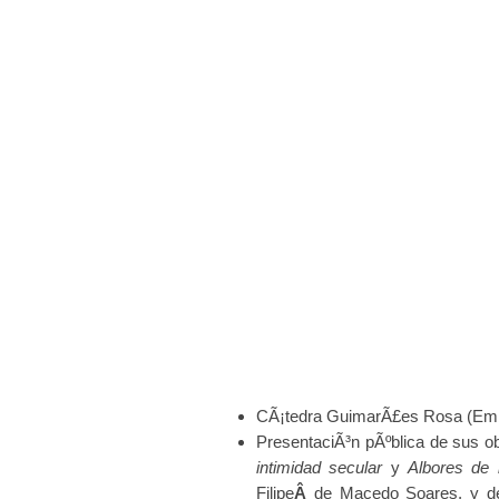
CÃ¡tedra GuimarÃ£es Rosa (Emb
PresentaciÃ³n pÃºblica de sus ob
intimidad secular
y
Albores de 
Filipe
Â
de Macedo Soares, y de