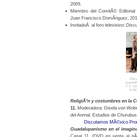
2009.
Miembro del ComitÃ© Editorial
Juan Francisco DomÃ­nguez, 201
InvitadoÂ al foro televisivo:
Disc
Disc
costumbr
J. L. c
la Ac
ReligiÃ³n y costumbres en la C
11.
Moderadora: Gisela von Wobes
del Arenal. Estudios de Churubu
Discutamos MÃ©xico Progr
Guadalupanismo en el imagina
Canal 11. (DVD en venta al pÃº