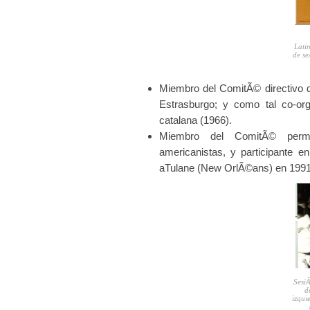
Lati
de se
Miembro del ComitÃ© directivo 
Estrasburgo; y como tal co-org
catalana (1966).
Miembro del ComitÃ© perma
americanistas, y participante 
aTulane (New OrlÃ©ans) en 1991
Sesi
d
izqui