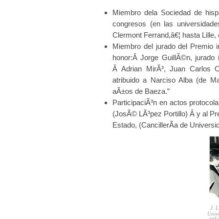
Miembro dela Sociedad de hispa
congresos (en las universidade
Clermont Ferrand,â€¦ hasta Lille,
Miembro del jurado del Premio i
honor:Â Jorge GuillÃ©n, jurado
Â Adrian MirÃ³, Juan Carlos On
atribuido a Narciso Alba (de M
aÃ±os de Baeza.”
ParticipaciÃ³n en actos protocol
(JosÃ© LÃ³pez Portillo) Â y al Pr
Estado, (CancillerÃ­a de Universi
J. 
Unive