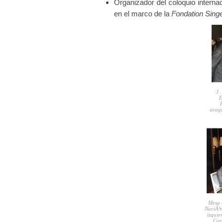
Organizador del coloquio intern
en el marco de la
Fondation
Singe
J.
E
acog
Mesa d
NaciÃ³
izquie
Cor