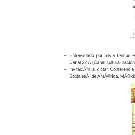
Pr
W
Ass
Entrevistado por Silvia Lemus en
Canal 22 Â (Canal cultural nac
InvitaciÃ³n a dictar Conferenci
SocialesÂ de AmÃ©rica, MÃ©xic