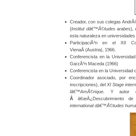
Creador, con sus colegas AndrÃ
(
Institut dâ€™Ã©tudes arabes
),
esta naturaleza en universidades
ParticipaciÃ³n en el XII Co
VienaÂ (Austria), 1966.
Conferencista en la Universidad
GarzÃ³n Maceda (1966)
Conferencista en la Universidad 
Coordinador asociado, por en
inscripciones), del
XI Stage inte
lâ€™AmÃ©rique.
Y autor en
Â
â€œÂ¿Descubrimiento d
international dâ€™Ã©tudes huma