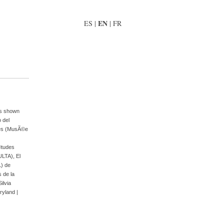
EN
ES
|
|
FR
 is shown
o del
tes (MusÃ©e
tudes
ULTA)
,
El
L) de
 de la
Silvia
aryland
|