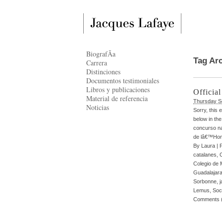
BiografÃ­a
Tag Ar
Carrera
Distinciones
Documentos testimoniales
Libros y publicaciones
Officia
Material de referencia
Thursday S
Noticias
Sorry, this 
below in the
concurso na
de lâ€™Hom
By
Laura
|
catalanes
,
Colegio de
Guadalajar
Sorbonne
,
j
Lemus
,
Soc
Comments 