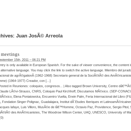
chives:
Juan JosÃ© Arreola
l meetings
eptember 15th, 2011 – 06:21 PM
entry is only available in European Spanish. For the sake of viewer convenience, the content
 alternative language. You may click the link to switch the active language. Miembro del jurad
cional de agrÃ©gationÂ (1962-1968) Secretario general de la SociÃ©tÃ© des AmÃ©ricanis
me) (1964-1977) Creador, con […]
Posted in
Reuniones: coloquios, congresos...
|
Also tagged
Brown University
,
Centre dâ€™Ã©
Claude LÃ©vi-Strauss
,
CNRS
,
Coloquio Paul Kirchhoff
,
Discutamos MÃ©xico. (SEP-CONAC
 MÃ©xico
,
Elena Poniatowska
,
Encuentro Vuelta
,
Erwin Palm
,
Feria Internacional del Libro (FI
a
,
Fondation Singer-Polignac
,
Guadalajara
,
Institut dÂ´Etudes Iberiques et LatinoamÃ©ricaines
acques lafaye
,
Luis Villoro
,
MusÃ©e de lâ€™Homme
,
Octavio Paz
,
Providence
,
Sergio Pitol
,
iÃ©tÃ© des AmÃ©ricanistes
,
The Woodrow Wilson Center
,
UAQ
,
UNESCO
,
University of M
(0)