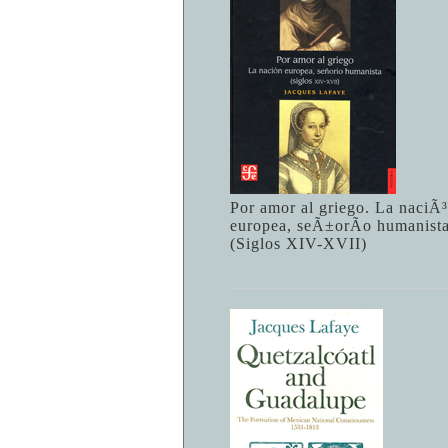
Por amor al griego. La naciÃ
europea, seÃ±orÃ­o humanista
(Siglos XIV-XVII)