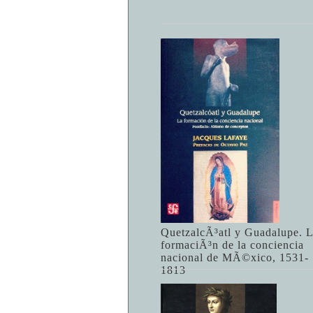
QuetzalcÃ³atl y Guadalupe. 
formaciÃ³n de la conciencia
nacional de MÃ©xico, 1531-
1813