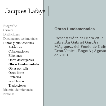
BiografÃ­a
Obras fundamentales
Carrera
Distinciones
PresentaciÃ³n del libro en la
Documentos testimoniales
LibrerÃ­a Gabriel GarcÃ­a
Libros y publicaciones
MÃ¡rquez, del Fondo de Cult
ArtÃ­culos
EconÃ³mica, BogotÃ¡ Agost
Colaboraciones
de 2013
Ediciones
Obras descargables
Obras fundamentales
Obras por salir
Otros libros
Prefacios
Semblanzas
Traducciones
Material de referencia
Noticias