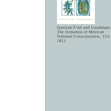
QuetzalcÃ³atl and Guadalupe
The formation of Mexican
National Consciousness, 153-
1813