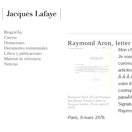
BiografÃ­a
Carrera
Raymond Aron, letter 
Distinciones
Documentos testimoniales
Mon c
Libros y publicaciones
Je vou
Material de referencia
commun
Noticias
articles
Â Â Â Â
votre f
contrep
paraÃ®t
Raymond Aron (Ecole Pratique
des Hautes Etudes), letter to
Signat
Jacques Lafaye, Paris, mars 9,
1976.
Raymo
Paris, 9 mars 1976.