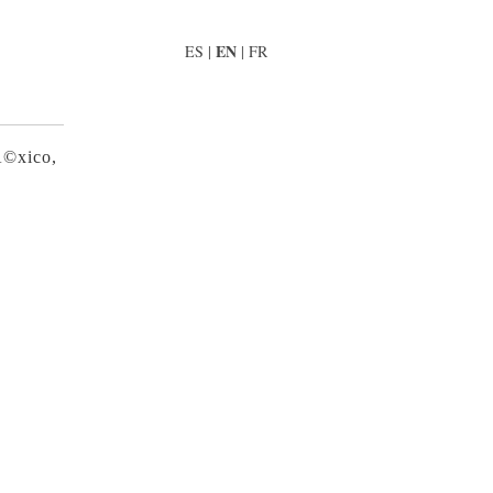
EN
ES
|
|
FR
Ã©xico,