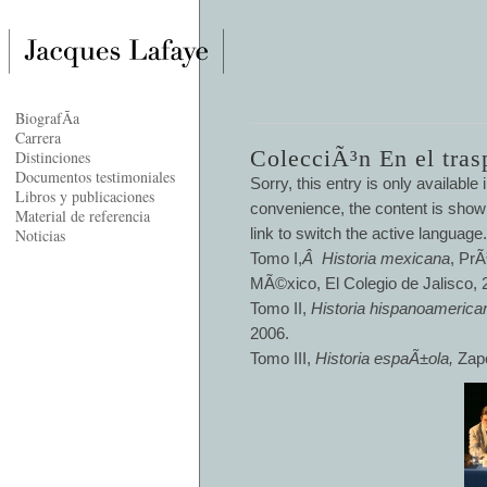
BiografÃ­a
Carrera
ColecciÃ³n En el trasp
Distinciones
Documentos testimoniales
Sorry, this entry is only available 
Libros y publicaciones
convenience, the content is shown
Material de referencia
link to switch the active language.
Noticias
Tomo I,
Â Historia mexicana
, PrÃ
MÃ©xico, El Colegio de Jalisco, 
Tomo II,
Historia hispanoamerica
2006.
Tomo III,
Historia espaÃ±ola,
Zapo