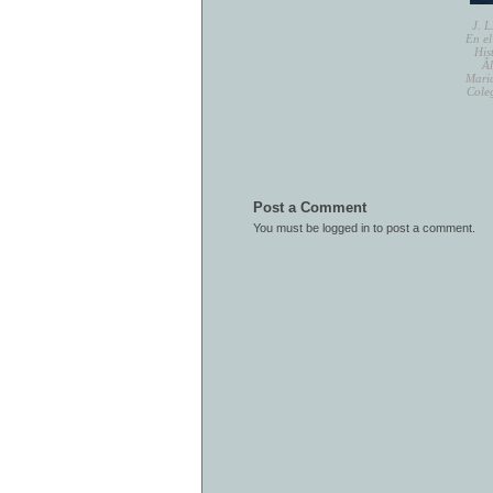
J. L
En el
His
Ã
Maric
Coleg
Post a Comment
You must be
logged in
to post a comment.