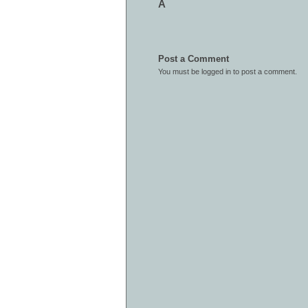
Â
Post a Comment
You must be
logged in
to post a comment.