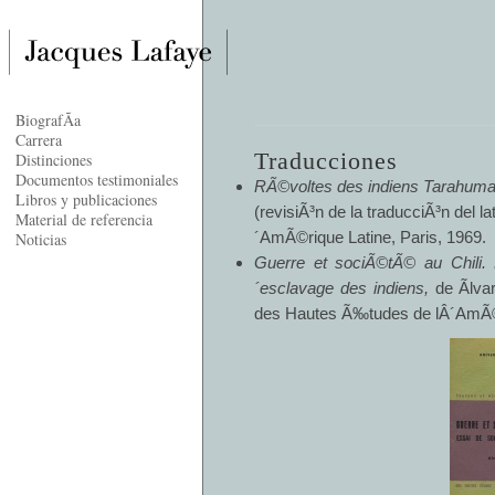
BiografÃ­a
Carrera
Traducciones
Distinciones
Documentos testimoniales
RÃ©voltes des indiens Tarahuma
Libros y publicaciones
(revisiÃ³n de la traducciÃ³n del l
Material de referencia
´AmÃ©rique Latine, Paris, 1969.
Noticias
Guerre et sociÃ©tÃ© au Chili. 
´esclavage des indiens,
de Ãlva
des Hautes Ã‰tudes de lÂ´AmÃ©r