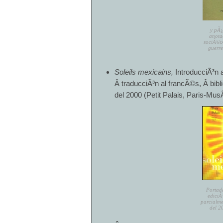
y pÃ¡
anota
sociÃ©tÃ
guerre
Soleils mexicains,
IntroducciÃ³n 
Â traducciÃ³n al francÃ©s, Â bibli
del 2000 (Petit Palais, Paris-Mu
Portada
ediciÃ
parcialme
del 2