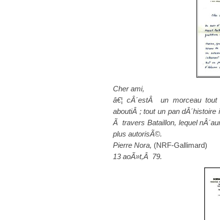
Cher ami,
â€¦ cÂ´estÂ un morceau tout Ã
aboutiÂ ; tout un pan dÂ´histoire
Ã travers Bataillon, lequel nÂ´au
plus autorisÃ©.
Pierre Nora,
(NRF-Gallimard)
13 aoÃ»t,Â 79.