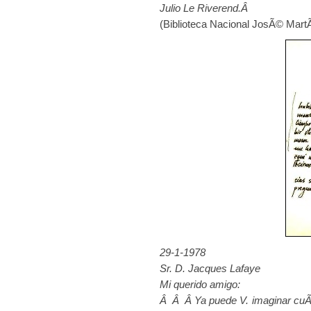
Julio Le Riverend.Â
(Biblioteca Nacional JosÃ© MartÃ
29-1-1978
Sr. D. Jacques Lafaye
Mi querido amigo:
Â Â Â Ya puede V. imaginar cuÃ