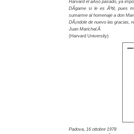
Harvard el aÃ±o pasado, ya imp
DÃ­game si le es Ãºtil, pues 
sumarme al homenaje a don Marce
DÃ¡ndole de nuevo las gracias, r
Juan Marichal.Â
(Harvard University)
Padova, 16 ottobre 1978