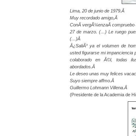
Lima, 20 de junio de 1979.Â
Muy recordado amigo,Â
ConÂ vergÃ¼enzaÂ compruebo que
27 de marzo. (…) Le ruego pues
(…)Â
Â¿SaliÃ³ ya el volumen de hom
usted figurarse mi impanciencia p
colaborado en Ã©l, todas il
abordados.Â
Le deseo unas muy felices vacac
Suyo siempre affmo.Â
Guillermo Lohmann Villena.Â
(Presidente de la Academia de Hi