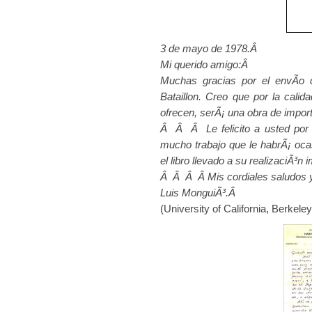
3 de mayo de 1978.Â
Mi querido amigo:Â
Muchas gracias por el envÃ­o 
Bataillon. Creo que por la cali
ofrecen, serÃ¡ una obra de impor
Â Â Â Le felicito a usted por 
mucho trabajo que le habrÃ¡ ocas
el libro llevado a su realizaciÃ³n
Â Â Â Â Mis cordiales saludos 
Luis MonguiÃ³.Â
(University of California, Berkeley