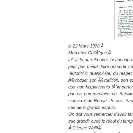
le 22 Mars 1978.Â
Mon cher CollÃ¨gue,Â
JÂ´ai lu ou relu avec beaucoup d
peut pas mieux faire ressortir s
´autoritÃ© nuancÃ©e, du respec
Ã©voquer son Ã©rudition, son es
aux non-hispanisants lÂ´import
par un commentaire de Bataill
science» de Renan. Je suis fra
ces deux grands esprits.
On doit vous remercier d’avoir fa
que grandir avec le recul du te
Â Etienne WolffÂ