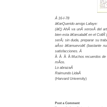
Â 16-I-78
â€œQuerido amigo Lafaye:
(â€¦) AhÃ­ va unÂ xeroxÂ del ar
bien esta â€œsalaâ€ en el CollÃ¨g
serÃ¡ sin duda, preparar su tra
aÃ±o â€œnuevoâ€ (bastante nu
satisfacciones. Â
Â Â Â Â
Muchos recuerdos de «
mÃ­os.
Lo abrazaÂ
Raimundo LidaÂ
(Harvard University)
Post a Comment