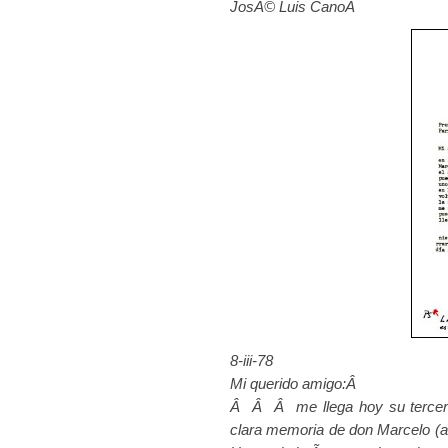
JosÃ© Luis CanoÂ
8-iii-78
Mi querido amigo:Â
Â Â Â me llega hoy su tercera
clara memoria de don Marcelo (a