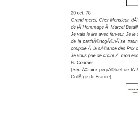
20 oct. 78
Grand merci, Cher Monsieur, dÂ
de lÂ´Hommage Ã Marcel Bataill
Je vais le lire avec ferveur. Je l
de la parthÃ©nogÃ©nÃ¨se traum
coupole Ã la sÃ©ance des Prix d
Je vous prie de croire Ã mon exce
R. Courrier
(SecrÃ©taire perpÃ©tuel de lÂ
CollÃ¨ge de France)