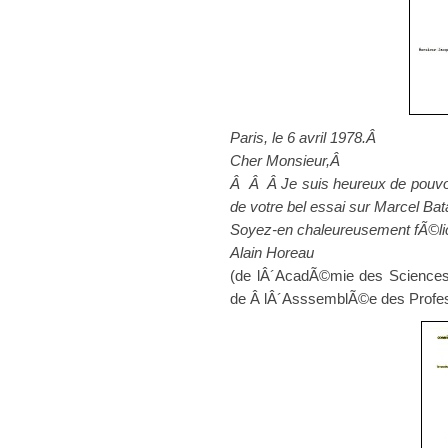
Paris, le 6 avril 1978.Â
Cher Monsieur,Â
Â Â Â Je suis heureux de pouvoir v
de votre bel essai sur Marcel Bat
Soyez-en chaleureusement fÃ©l
Alain Horeau
(de lÂ´AcadÃ©mie des Sciences,
de Â lÂ´AsssemblÃ©e des Profes