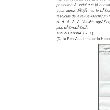
posthume Ã celui que jÂ´ai est
vous aurez dÃ©jÃ vu le nÃ©crol
fascicule de la revue «Archivum 
Â Â Â Â Â Veuillez agrÃ©er, M
plus dÃ©vouÃ©e.Â
Miguel BatlloriÂ
(S. J.)
(De la Real Academia de la Histor