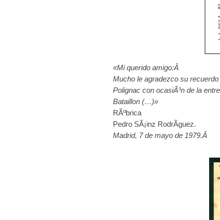
«Mi querido amigo:Â
Mucho le agradezco su recuerdo d
Polignac con ocasiÃ³n de la entr
Bataillon (…)»
RÃºbrica
Pedro SÃ¡inz RodrÃ­guez.
Madrid, 7 de mayo de 1979.Â