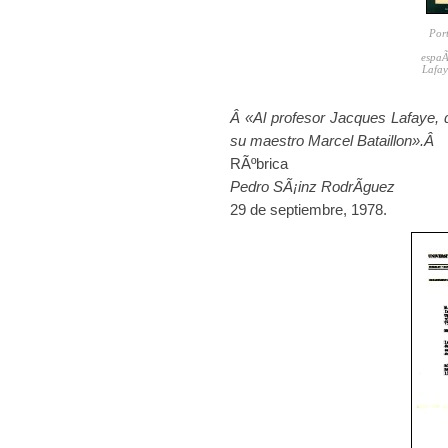
Por
espaÃ
Lafay
Â «Al profesor Jacques Lafaye, 
su maestro Marcel Bataillon».Â
RÃºbrica
Pedro SÃ¡inz RodrÃ­guez
29 de septiembre, 1978.