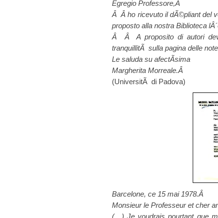
Egregio Professore,Â
Â Â ho ricevuto il dÃ©pliant del 
proposto alla nostra Biblioteca l
Â Â A proposito di autori dev
tranquillitÃ sulla pagina delle no
Le saluda su afectÃ­sima
Margherita Morreale.Â
(UniversitÃ di Padova)
Barcelone, ce 15 mai 1978.Â
Monsieur le Professeur et cher 
(…) Je voudrais pourtant que