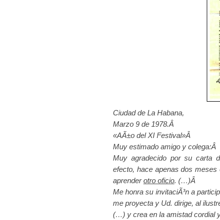
Ciudad de La Habana,
Marzo 9 de 1978.Â
«AÃ±o del XI Festival»Â
Muy estimado amigo y colega:Â
Muy agradecido por su carta d
efecto, hace apenas dos meses e
aprender
otro oficio
. (…)Â
Me honra su invitaciÃ³n a partic
me proyecta y Ud. dirige, al ilust
(…) y crea en la amistad cordial