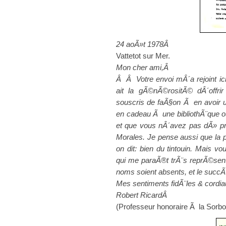
24 aoÃ»t 1978Â
Vattetot sur Mer.
Mon cher ami,Â
Â Â Votre envoi mÂ´a rejoint i
ait la gÃ©nÃ©rositÃ© dÂ´offri
souscris de faÃ§on Ã en avoir u
en cadeau Ã une bibliothÃ¨que o
et que vous nÂ´avez pas dÃ» pro
Morales. Je pense aussi que la
on dit: bien du tintouin. Mais 
qui me paraÃ®t trÃ¨s reprÃ©senta
noms soient absents, et le succ
Mes sentiments fidÃ¨les & cordi
Robert RicardÂ
(Professeur honoraire Ã la Sorb