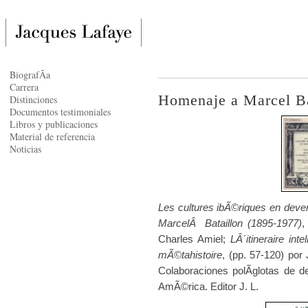
BiografÃ­a
Carrera
Homenaje a Marcel Ba
Distinciones
Documentos testimoniales
Libros y publicaciones
Material de referencia
Noticias
Les cultures ibÃ©riques en deven
MarcelÂ Bataillon (1895-1977)
,
Charles Amiel;
LÂ´itineraire int
mÃ©tahistoire
, (pp. 57-120) por
Colaboraciones polÃ­glotas de 
AmÃ©rica. Editor J. L.