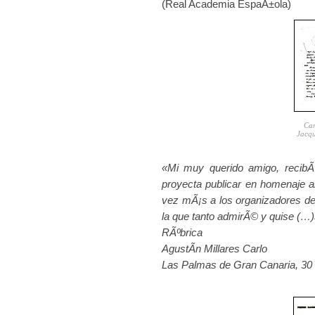
(Real Academia EspaÃ±ola)
Car
Jacqu
«Mi muy querido amigo, recibÃ­
proyecta publicar en homenaje al
vez mÃ¡s a los organizadores de 
la que tanto admirÃ© y quise (…
RÃºbrica
AgustÃ­n Millares Carlo
Las Palmas de Gran Canaria, 30 