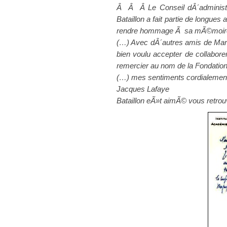
Â Â Â Le Conseil dÂ´administra
Bataillon a fait partie de longue
rendre hommage Ã sa mÃ©moire
(…) Avec dÂ´autres amis de Marce
bien voulu accepter de collabor
remercier au nom de la Fondatio
(
…) mes sentiments cordialem
Jacques Lafaye
Bataillon eÃ»t aimÃ© vous retrou