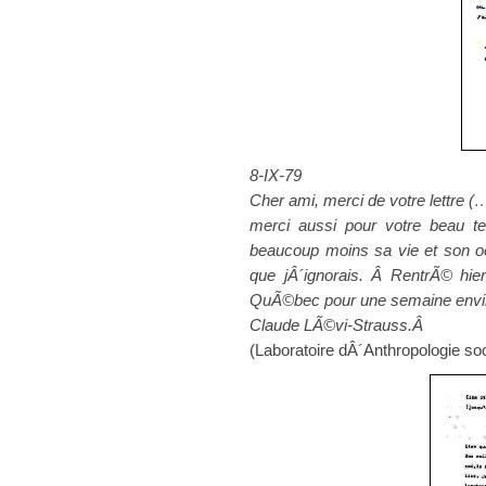
8-IX-79
Cher ami, merci de votre lettre 
merci aussi pour votre beau te
beaucoup moins sa vie et son oeu
que jÂ´ignorais. Â
RentrÃ© hie
QuÃ©bec pour une semaine enviro
Claude LÃ©vi-Strauss.Â
(Laboratoire dÂ´Anthropologie soc