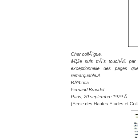
Cher collÃ¨gue,
â€¦Je suis trÃ¨s touchÃ© par 
exceptionnelle des pages 
remarquable.
Â
RÃºbrica
Fernand Braudel
Paris, 20 septembre 1979.Â
(Ecole des Hautes Etudes et Col