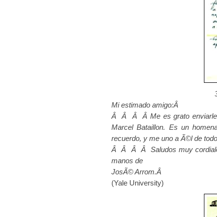
Mi estimado amigo:Â
Â Â Â Â Me es grato enviarle,
Marcel Bataillon. Es un homena
recuerdo, y me uno a Ã©l de tod
Â Â Â Â Saludos muy cordiales 
manos de
JosÃ© Arrom.Â
(Yale University)