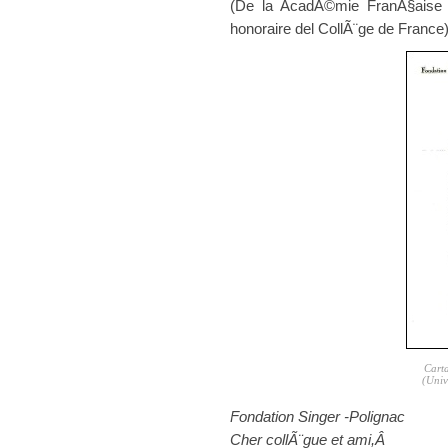
(De la AcadÃ©mie FranÃ§aise 
honoraire del CollÃ¨ge de France)
Carta
(Univ
Fondation Singer -Polignac
Cher collÃ¨gue et ami,Â