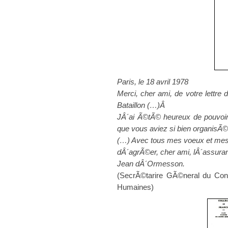
Paris, le 18 avril 1978
Merci, cher ami, de votre lettr
Bataillon (…)Â
JÂ´ai Ã©tÃ© heureux de pouvoir
que vous aviez si bien organisÃ
(…) Avec tous mes voeux et mes 
dÂ´agrÃ©er, cher ami, lÂ´assura
Jean dÂ´Ormesson.
(SecrÃ©tarire GÃ©neral du Conse
Humaines)