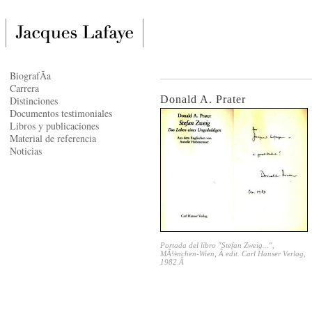
BiografÃ­a
Carrera
Donald A. Prater
Distinciones
Documentos testimoniales
Libros y publicaciones
Material de referencia
Noticias
Portada del libro "Stefan Zweig...",
MÃ¼nchen-Wien, Â edit. Carl Hanser Verlag,
1982.Â