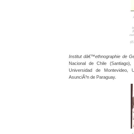
i
P
con
(E
Institut dâ€™ethnographie de G
Nacional de Chile (Santiago), 
Universidad de Montevideo, 
AsunciÃ³n de Paraguay.