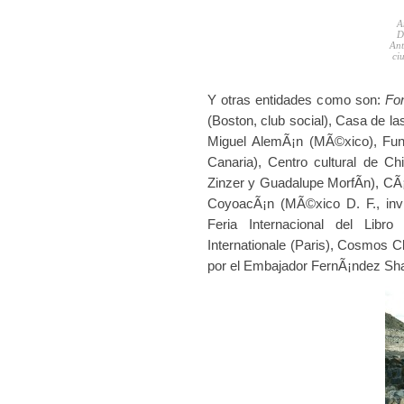
A
D
Ant
ci
Y otras entidades como son:
Fon
(Boston, club social), Casa de 
Miguel AlemÃ¡n (MÃ©xico), Fu
Canaria), Centro cultural de C
Zinzer y Guadalupe MorfÃ­n), CÃ¡
CoyoacÃ¡n (MÃ©xico D. F., inv
Feria Internacional del Libr
Internationale (Paris), Cosmos 
por el Embajador FernÃ¡ndez Sh