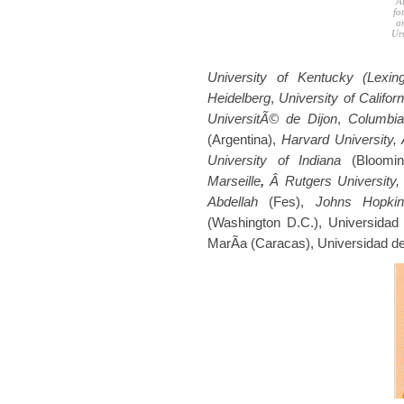
Al
fo
an
Ur
University of Kentucky (Lexing
Heidelberg
,
University of Californ
UniversitÃ© de Dijon
,
Columbia 
(Argentina),
Harvard University,
University of Indiana
(Bloomin
Marseille
,
Â Rutgers University, 
Abdellah
(Fes),
Johns Hopki
(Washington D.C.), Universida
MarÃ­a (Caracas), Universidad d