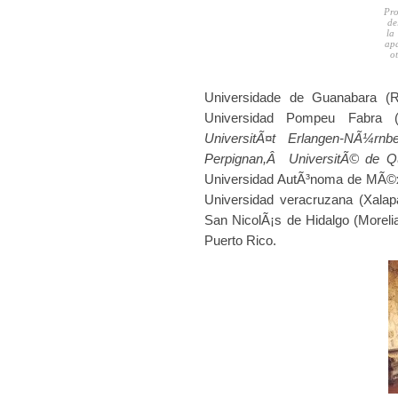
Pro
de
la
apa
o
Universidade de Guanabara (RÃ­
Universidad Pompeu Fabra (
UniversitÃ¤t Erlangen-NÃ¼rnbe
Perpignan,Â UniversitÃ© de Q
Universidad AutÃ³noma de MÃ©x
Universidad veracruzana (Xalap
San NicolÃ¡s de Hidalgo (Morelia
Puerto Rico.